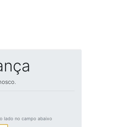
ança
nosco.
ao lado no campo abaixo