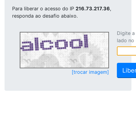
Para liberar o acesso
do IP
216.73.217.36
,
responda ao desafio abaixo.
Digite 
lado no
[trocar imagem]