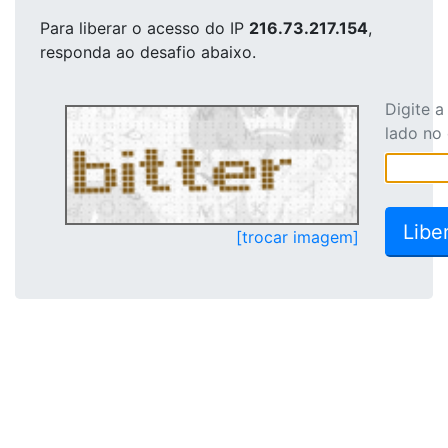
Para liberar o acesso
do IP
216.73.217.154
,
responda ao desafio abaixo.
Digite 
lado no
[trocar imagem]