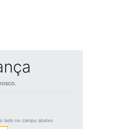
ança
nosco.
ao lado no campo abaixo