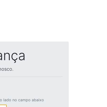
ança
nosco.
ao lado no campo abaixo