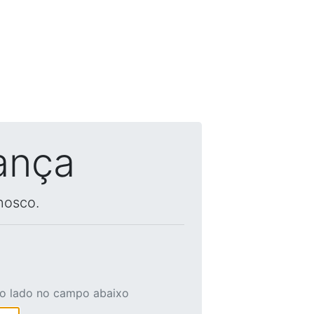
ança
nosco.
ao lado no campo abaixo