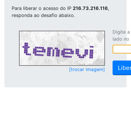
Para liberar o acesso
do IP
216.73.216.116
,
responda ao desafio abaixo.
Digite 
lado no
[trocar imagem]