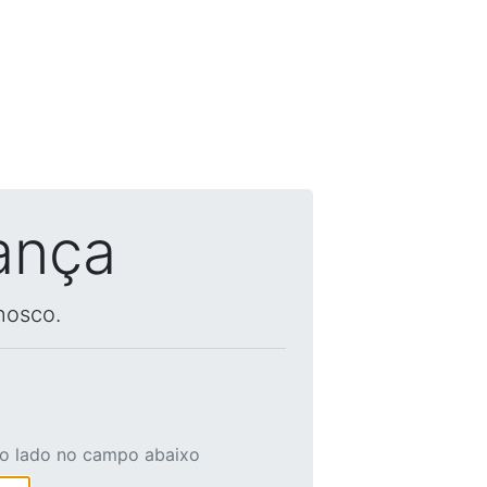
ança
nosco.
ao lado no campo abaixo