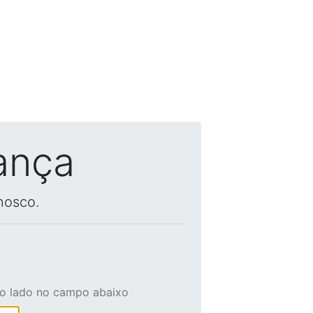
ança
nosco.
ao lado no campo abaixo