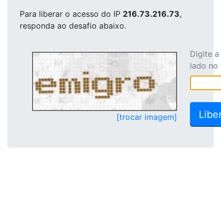
Para liberar o acesso
do IP
216.73.216.73
,
responda ao desafio abaixo.
Digite 
lado no
[trocar imagem]