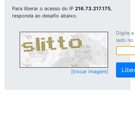
Para liberar o acesso
do IP
216.73.217.175
,
responda ao desafio abaixo.
Digite 
lado no
[trocar imagem]