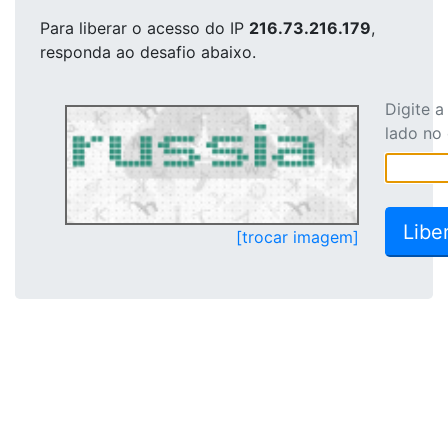
Para liberar o acesso
do IP
216.73.216.179
,
responda ao desafio abaixo.
Digite 
lado no
[trocar imagem]