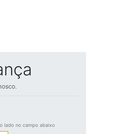
ança
nosco.
ao lado no campo abaixo