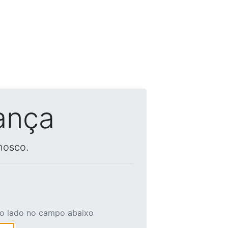
ança
nosco.
ao lado no campo abaixo