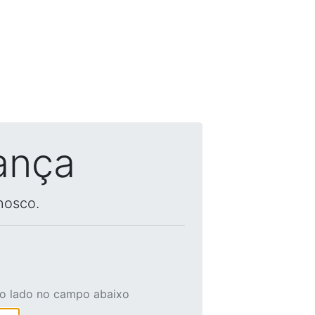
ança
nosco.
ao lado no campo abaixo