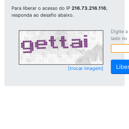
Para liberar o acesso
do IP
216.73.216.116
,
responda ao desafio abaixo.
Digite 
lado no
[trocar imagem]