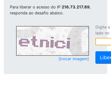
Para liberar o acesso
do IP
216.73.217.89
,
responda ao desafio abaixo.
Digite 
lado no
[trocar imagem]