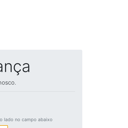
ança
nosco.
ao lado no campo abaixo