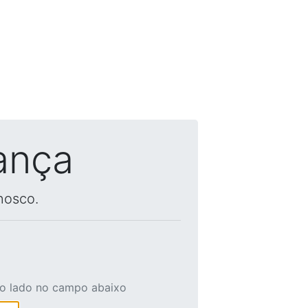
ança
nosco.
ao lado no campo abaixo