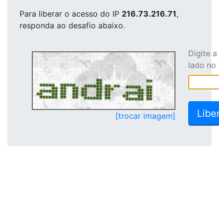
Para liberar o acesso
do IP
216.73.216.71
,
responda ao desafio abaixo.
Digite 
lado no
[trocar imagem]