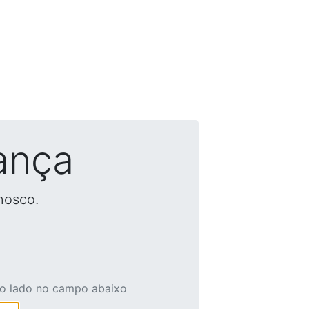
ança
nosco.
ao lado no campo abaixo