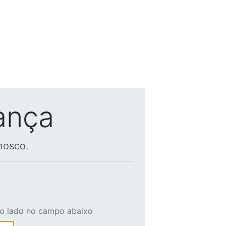
ança
nosco.
ao lado no campo abaixo