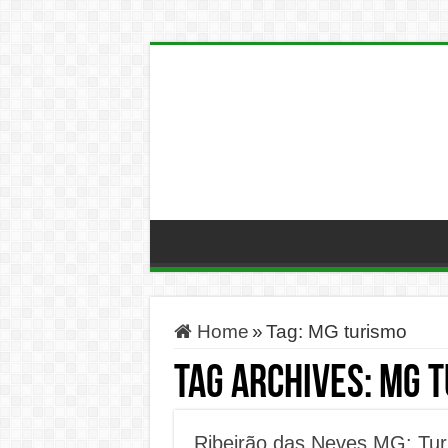
Home
»
Tag:
MG turismo
Tag Archives:
MG t
Ribeirão das Neves MG: Turi