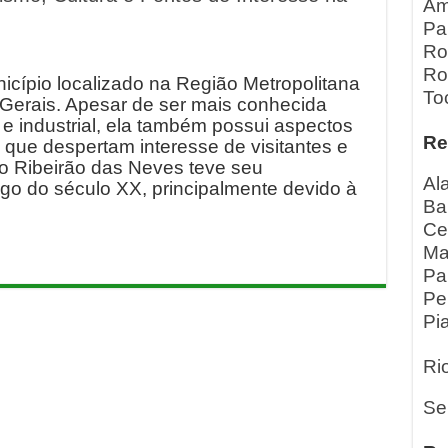
Am
Pa
Ro
Ro
cípio localizado na Região Metropolitana
To
Gerais. Apesar de ser mais conhecida
e industrial, ela também possui aspectos
Re
is que despertam interesse de visitantes e
to Ribeirão das Neves teve seu
Al
go do século XX, principalmente devido à
Ba
Ce
Ma
Pa
Pe
Pia
Ri
Se