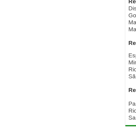
Re
Dis
Go
Ma
Ma
Re
Es
Mi
Ri
Sã
Re
Pa
Ri
Sa