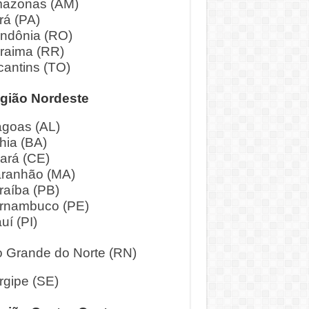
azonas (AM)
rá (PA)
ndônia (RO)
raima (RR)
cantins (TO)
gião Nordeste
agoas (AL)
hia (BA)
ará (CE)
ranhão (MA)
raíba (PB)
rnambuco (PE)
uí (PI)
o Grande do Norte (RN)
rgipe (SE)