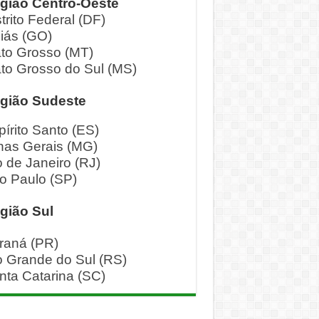
gião Centro-Oeste
trito Federal (DF)
iás (GO)
to Grosso (MT)
to Grosso do Sul (MS)
gião Sudeste
pírito Santo (ES)
nas Gerais (MG)
o de Janeiro (RJ)
o Paulo (SP)
gião Sul
raná (PR)
o Grande do Sul (RS)
nta Catarina (SC)