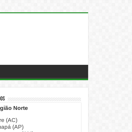
DOS
gião Norte
re (AC)
apá (AP)