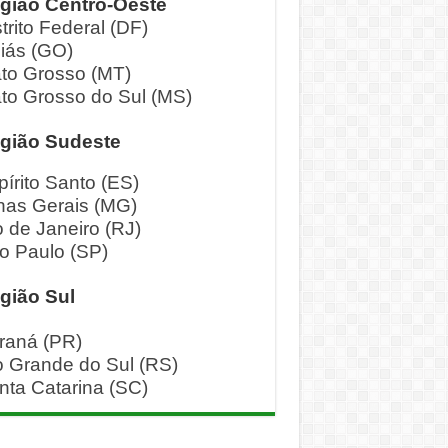
gião Centro-Oeste
trito Federal (DF)
iás (GO)
to Grosso (MT)
to Grosso do Sul (MS)
gião Sudeste
pírito Santo (ES)
nas Gerais (MG)
o de Janeiro (RJ)
o Paulo (SP)
gião Sul
raná (PR)
o Grande do Sul (RS)
nta Catarina (SC)