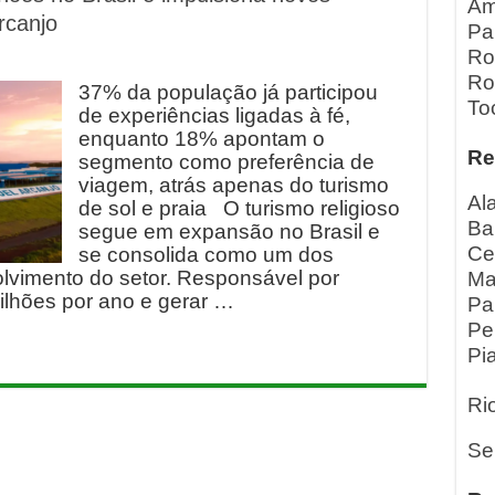
Am
rcanjo
Pa
Ro
Ro
37% da população já participou
To
de experiências ligadas à fé,
enquanto 18% apontam o
Re
segmento como preferência de
viagem, atrás apenas do turismo
Al
de sol e praia O turismo religioso
Ba
segue em expansão no Brasil e
Ce
se consolida como um dos
olvimento do setor. Responsável por
Ma
ilhões por ano e gerar …
Pa
Pe
Pia
Ri
Se