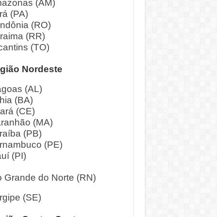
azonas (AM)
rá (PA)
ndônia (RO)
raima (RR)
cantins (TO)
gião Nordeste
agoas (AL)
hia (BA)
ará (CE)
ranhão (MA)
raíba (PB)
rnambuco (PE)
uí (PI)
o Grande do Norte (RN)
rgipe (SE)