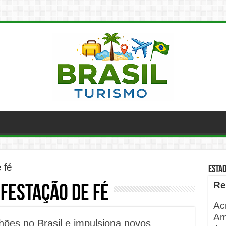
 fé
ESTA
Re
festação de fé
Ac
Am
hões no Brasil e impulsiona novos