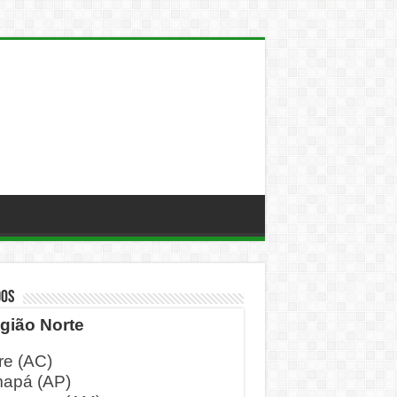
DOS
gião Norte
re (AC)
apá (AP)