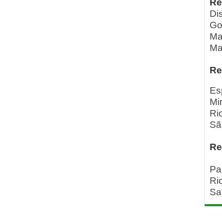
Re
Dis
Go
Ma
Ma
Re
Es
Mi
Ri
Sã
Re
Pa
Ri
Sa