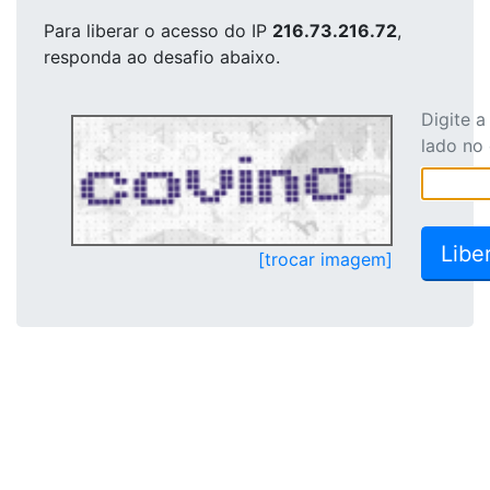
Para liberar o acesso
do IP
216.73.216.72
,
responda ao desafio abaixo.
Digite 
lado no
[trocar imagem]