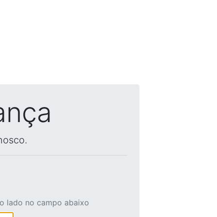
ança
nosco.
ao lado no campo abaixo