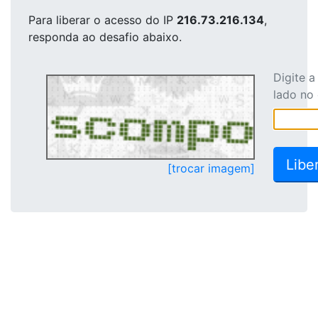
Para liberar o acesso
do IP
216.73.216.134
,
responda ao desafio abaixo.
Digite 
lado no
[trocar imagem]