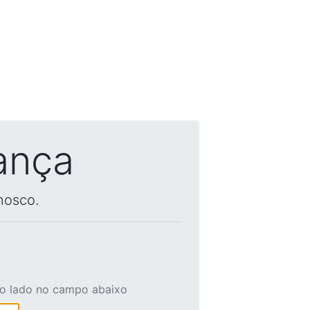
ança
nosco.
ao lado no campo abaixo