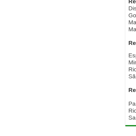
Re
Dis
Go
Ma
Ma
Re
Es
Mi
Ri
Sã
Re
Pa
Ri
Sa