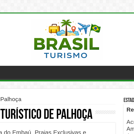
e Palhoça
ESTA
Re
 turístico de Palhoça
Ac
Am
 do Embaú, Praias Exclusivas e