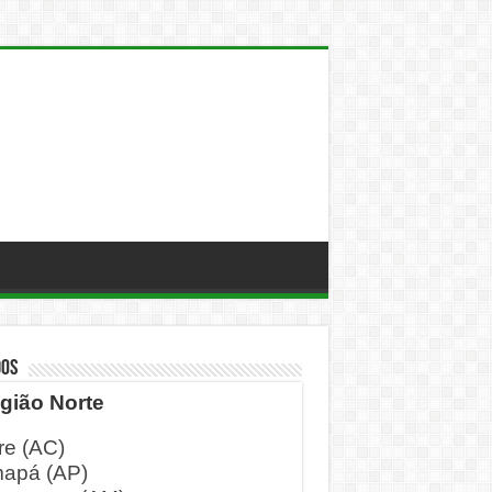
DOS
gião Norte
re (AC)
apá (AP)