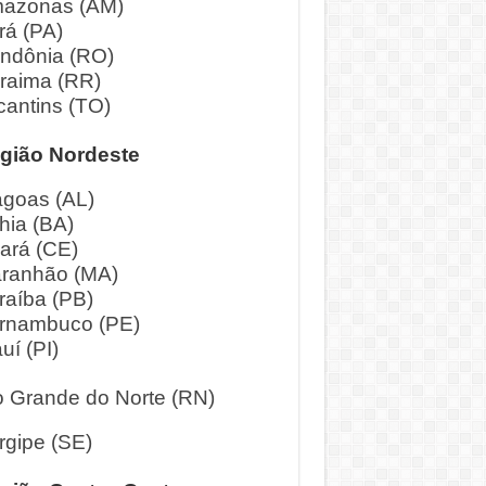
azonas (AM)
rá (PA)
ndônia (RO)
raima (RR)
cantins (TO)
gião Nordeste
agoas (AL)
hia (BA)
ará (CE)
ranhão (MA)
raíba (PB)
rnambuco (PE)
uí (PI)
o Grande do Norte (RN)
rgipe (SE)