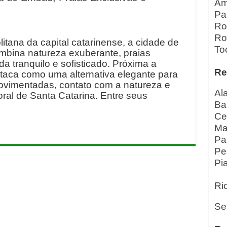
Am
Pa
Ro
Ro
itana da capital catarinense, a cidade de
To
mbina natureza exuberante, praias
da tranquilo e sofisticado. Próxima a
Re
staca como uma alternativa elegante para
vimentadas, contato com a natureza e
Al
toral de Santa Catarina. Entre seus
Ba
Ce
Ma
Pa
Pe
Pia
Ri
Se