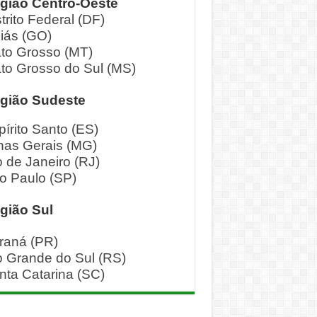
gião Centro-Oeste
trito Federal (DF)
iás (GO)
to Grosso (MT)
to Grosso do Sul (MS)
gião Sudeste
pírito Santo (ES)
nas Gerais (MG)
o de Janeiro (RJ)
o Paulo (SP)
gião Sul
raná (PR)
o Grande do Sul (RS)
nta Catarina (SC)