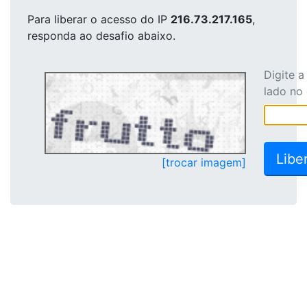
Para liberar o acesso
do IP
216.73.217.165
,
responda ao desafio abaixo.
Digite 
lado no
[trocar imagem]