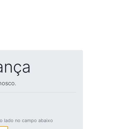
ança
nosco.
ao lado no campo abaixo