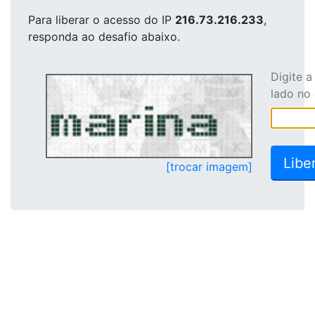
Para liberar o acesso
do IP
216.73.216.233
,
responda ao desafio abaixo.
Digite 
lado no
[trocar imagem]