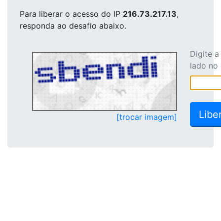
Para liberar o acesso
do IP
216.73.217.13
,
responda ao desafio abaixo.
Digite 
lado no
[trocar imagem]