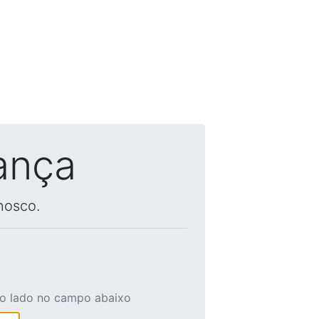
ança
nosco.
ao lado no campo abaixo