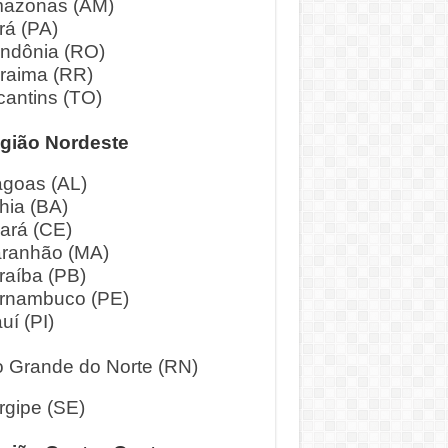
azonas (AM)
rá (PA)
ndônia (RO)
raima (RR)
cantins (TO)
gião Nordeste
agoas (AL)
hia (BA)
ará (CE)
ranhão (MA)
raíba (PB)
rnambuco (PE)
uí (PI)
o Grande do Norte (RN)
rgipe (SE)