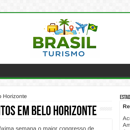
 Horizonte
ESTA
Re
tos em Belo Horizonte
Ac
Am
róxima semana o maior congresso de