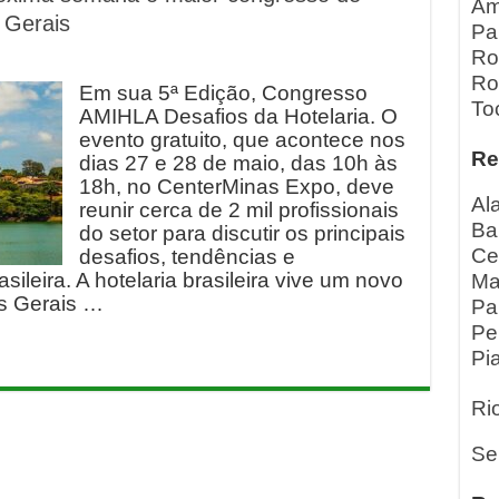
Am
 Gerais
Pa
Ro
Ro
Em sua 5ª Edição, Congresso
To
AMIHLA Desafios da Hotelaria. O
evento gratuito, que acontece nos
Re
dias 27 e 28 de maio, das 10h às
18h, no CenterMinas Expo, deve
Al
reunir cerca de 2 mil profissionais
Ba
do setor para discutir os principais
Ce
desafios, tendências e
sileira. A hotelaria brasileira vive um novo
Ma
s Gerais …
Pa
Pe
Pia
Ri
Se