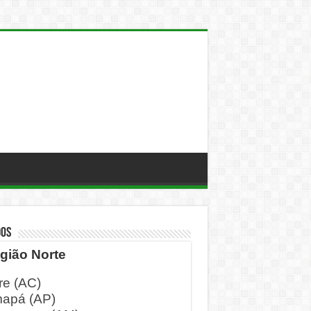
DOS
gião Norte
re (AC)
apá (AP)