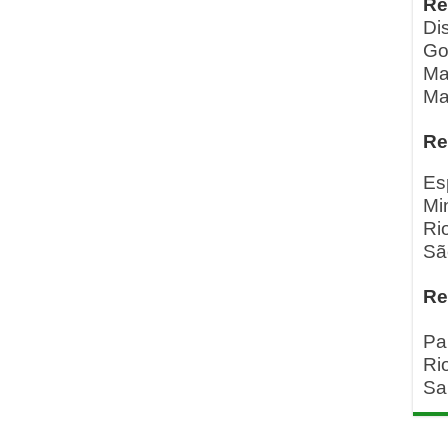
Re
Dis
Go
Ma
Ma
Re
Es
Mi
Ri
Sã
Re
Pa
Ri
Sa