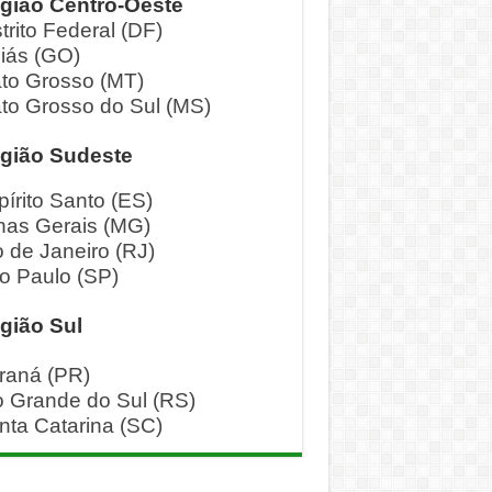
gião Centro-Oeste
trito Federal (DF)
iás (GO)
to Grosso (MT)
to Grosso do Sul (MS)
gião Sudeste
pírito Santo (ES)
nas Gerais (MG)
o de Janeiro (RJ)
o Paulo (SP)
gião Sul
raná (PR)
o Grande do Sul (RS)
nta Catarina (SC)