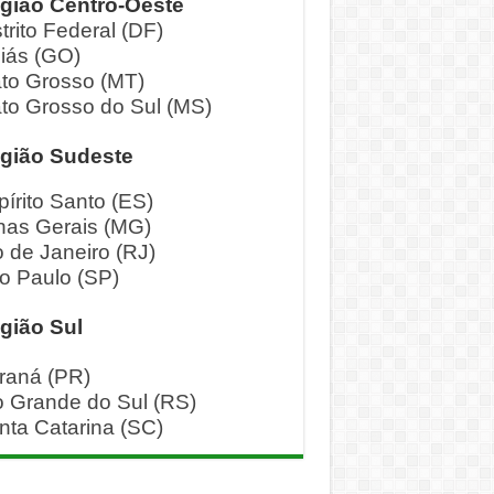
gião Centro-Oeste
trito Federal (DF)
iás (GO)
to Grosso (MT)
to Grosso do Sul (MS)
gião Sudeste
pírito Santo (ES)
nas Gerais (MG)
o de Janeiro (RJ)
o Paulo (SP)
gião Sul
raná (PR)
o Grande do Sul (RS)
nta Catarina (SC)