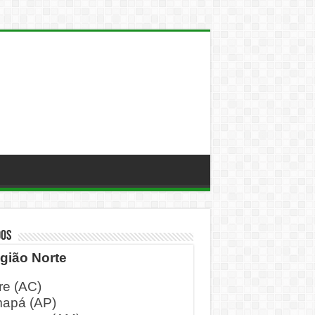
DOS
gião Norte
re (AC)
apá (AP)