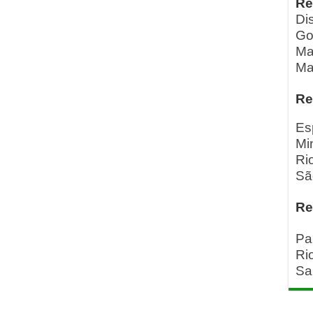
Re
Dis
Go
Ma
Ma
Re
Es
Mi
Ri
Sã
Re
Pa
Ri
Sa