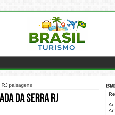
a RJ paisagens
ESTA
Re
ada da serra RJ
Ac
Am