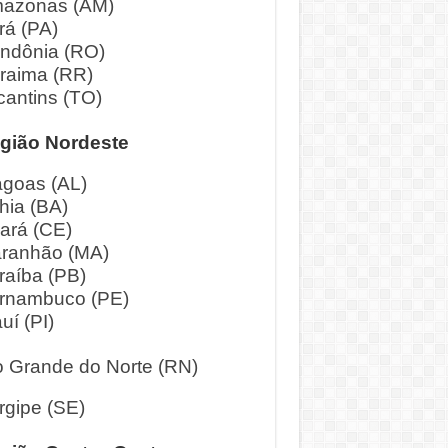
azonas (AM)
rá (PA)
ndônia (RO)
raima (RR)
cantins (TO)
gião Nordeste
agoas (AL)
hia (BA)
ará (CE)
ranhão (MA)
raíba (PB)
rnambuco (PE)
uí (PI)
o Grande do Norte (RN)
rgipe (SE)