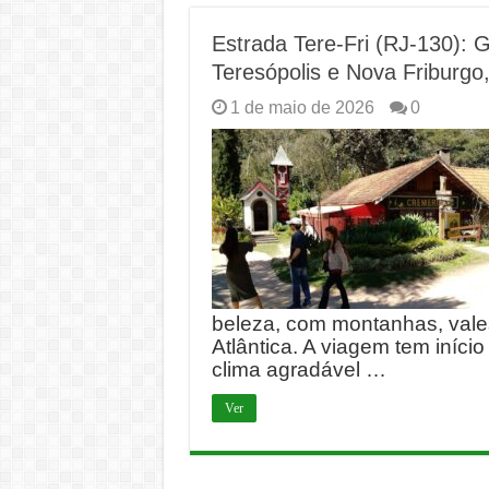
Estrada Tere-Fri (RJ-130): 
Teresópolis e Nova Friburgo
1 de maio de 2026
0
beleza, com montanhas, vales
Atlântica. A viagem tem iníci
clima agradável …
Ver