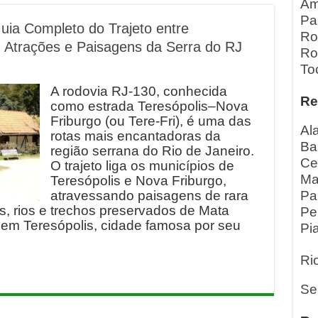
Am
Pa
Guia Completo do Trajeto entre
Ro
, Atrações e Paisagens da Serra do RJ
Ro
To
A rodovia RJ-130, conhecida
Re
como estrada Teresópolis–Nova
Friburgo (ou Tere-Fri), é uma das
Al
rotas mais encantadoras da
Ba
região serrana do Rio de Janeiro.
Ce
O trajeto liga os municípios de
Ma
Teresópolis e Nova Friburgo,
atravessando paisagens de rara
Pa
, rios e trechos preservados de Mata
Pe
o em Teresópolis, cidade famosa por seu
Pia
Ri
Se