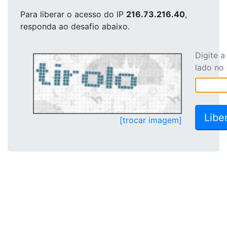
Para liberar o acesso
do IP
216.73.216.40
,
responda ao desafio abaixo.
Digite 
lado no
[trocar imagem]