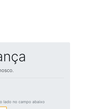
ança
nosco.
ao lado no campo abaixo