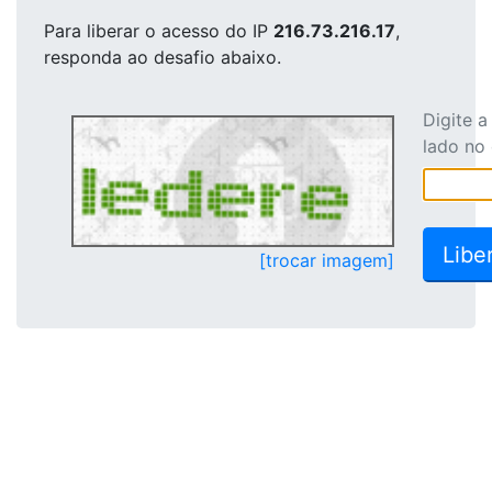
Para liberar o acesso
do IP
216.73.216.17
,
responda ao desafio abaixo.
Digite 
lado no
[trocar imagem]