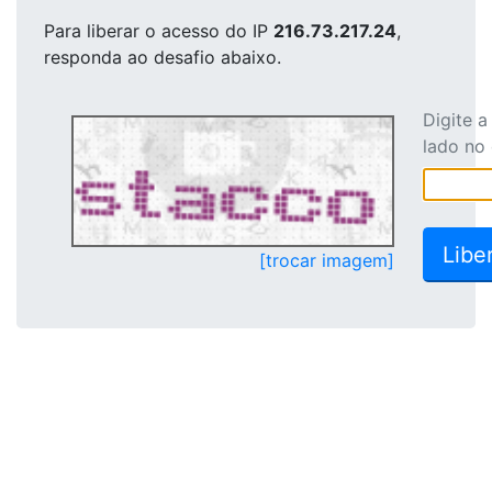
Para liberar o acesso
do IP
216.73.217.24
,
responda ao desafio abaixo.
Digite 
lado no
[trocar imagem]