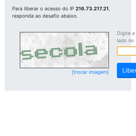
Para liberar o acesso
do IP
216.73.217.21
,
responda ao desafio abaixo.
Digite 
lado no
[trocar imagem]