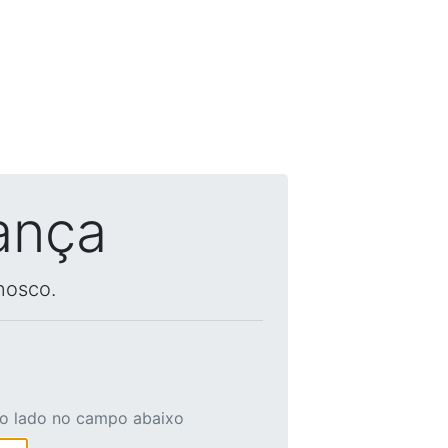
ança
nosco.
ao lado no campo abaixo