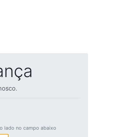
ança
nosco.
ao lado no campo abaixo