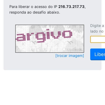
Para liberar o acesso
do IP
216.73.217.73
,
responda ao desafio abaixo.
Digite 
lado no
[trocar imagem]