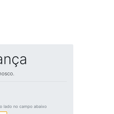
ança
nosco.
ao lado no campo abaixo