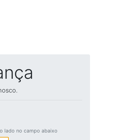
ança
nosco.
ao lado no campo abaixo