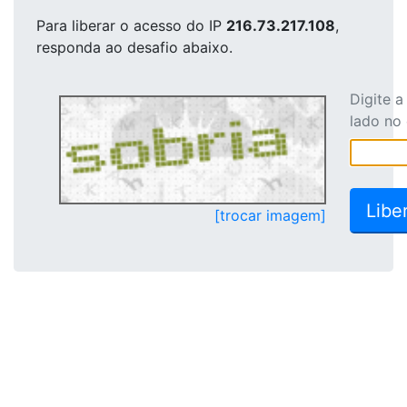
Para liberar o acesso
do IP
216.73.217.108
,
responda ao desafio abaixo.
Digite 
lado no
[trocar imagem]