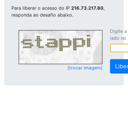
Para liberar o acesso
do IP
216.73.217.80
,
responda ao desafio abaixo.
Digite 
lado no
[trocar imagem]