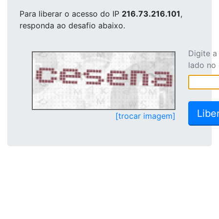
Para liberar o acesso
do IP
216.73.216.101
,
responda ao desafio abaixo.
Digite 
lado no
[trocar imagem]