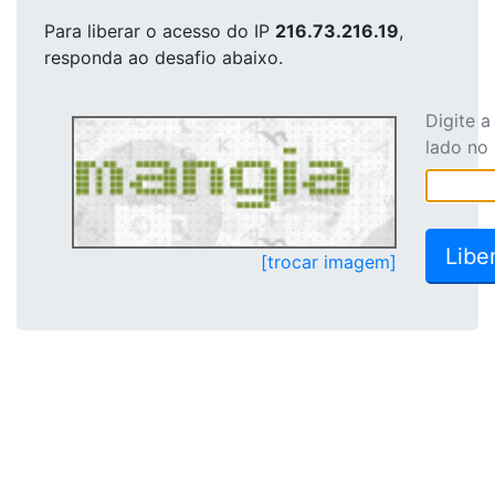
Para liberar o acesso
do IP
216.73.216.19
,
responda ao desafio abaixo.
Digite 
lado no
[trocar imagem]